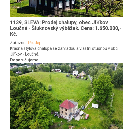
1139, SLEVA: Prodej chalupy, obec Jiříkov
Loučné - Šluknovský výběžek.
Cena: 1.650.000,-
Kč.
Zařazení:
Prodej
Krásná stylová chalupa se zahradou a vlastní studnou v obci
Jiříkov - Loučné.
Doporučujeme