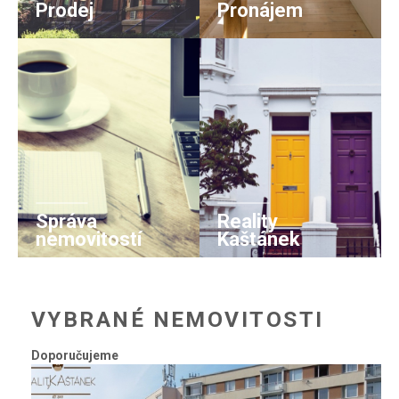
Prodej
Pronájem
Zde naleznete kompletní prodejní
Zde naleznete kompletní nájemní
nabídku. Možné použít filtr pro
nabídku. Možné použít filtr pro
detailní vyhledávání
detailní vyhledávání.
NABÍDKA NEMOVITOSTÍ
NABÍDKA PRONÁJMU
Správa
Reality
nemovitostí
Kaštánek
Přenechte starost a péči o Vaši
Informace o společnosti a kontakty
nemovitost svému Správci.
KONTAKTUJTE NÁS
NABÍDKA SLUŽEB
VYBRANÉ NEMOVITOSTI
Doporučujeme