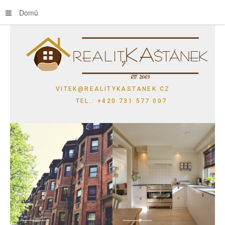
Domů
VITEK@REALITYKASTANEK.CZ
TEL.: +420 731 577 007