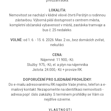
předzahrádka.
LOKALITA:
Nemovitost se nachází v klidné vilové čtvrti Perštýn s rodinnou
zástavbou. Výborná pěší dostupnost s centrem města,
kompletní občanská vybavenost v místě, zastávka tramvaje a
bus č. 25 nedaleko.
VOLNÉ:
od 1. 6. - 15. 6. 2026. Max. 2 os., bez domácích zvířat,
nekuřáci.
CENA:
Nájemné: 11.900,- Kč.
Služby: 975,- Kč, el. a plyn na nájemníka
Jistota: 24.000,- Kč + provize RK.
DOPORUČENÍ PRO SJEDNÁNÍ PROHLÍDKY:
Do e-mailu adresovanému RK napište Vaše jméno, telefon a e-
mailový kontakt. Nezapomeňte na identifikaci nemovitosti -
adresa popř. číslo zakázky. S termínem prohlídky se Vám co
nejdříve ozveme.
VLASTNOSTI