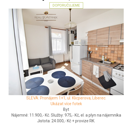
DOPORUČUJEME
SLEVA: Pronájem 1+1, ul. Klicperova, Liberec.
Ukázat více fotek
Byt
Nájemné: 11.900,- Kč. Služby: 975,- Kč, el. a plyn na nájemníka
Jistota: 24.000,- Kč + provize RK.