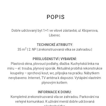
POPIS
Dobře udržovaný byt 1+1 ve vilové zástavbě, ul. Klicperova,
Liberec.
TECHNICKÉ ATRIBUTY:
2
35 m
| 2. NP | zrekonstruovaná vilka se zahradou |
PŘÍSLUŠENSTVÍ | VYBAVENÍ:
Plastová okna, plovoucí podlahy, dlažba. Kuchyňská linka na
míru – el. trouba, plynový sporák. Aktuálně probíhá rekonstrukce
koupelny – sprchový kout, wc, přípojka na pračku. Nábytkem
nevybaveno. Internet, TV anténa k dispozici. Vytápění vlastním
plynovým kotlem.
INFORMACE K DOMU:
Kompletně zrekonstruovaná vila se zahradou. Parkování na
veřejné komunikaci. K užívání menší dobře udržovaná